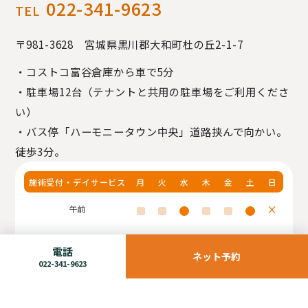
022-341-9623
TEL
〒981-3628 宮城県黒川郡大和町
杜の丘2-1-7
・コストコ富谷倉庫から車で5分
・駐車場12台（テナントと共用の駐車場をご利用くださ
い）
・バス停「ハーモニータウン中央」道路挟んで向かい。
徒歩3分。
施術受付・デイサービス
月
火
水
木
金
土
日
×
午前
×
×
午後
電話
ネット予約
022-341-9623
整骨院の施術受付
：月・火・木・金 15:00〜19:30／
水・土 9:30〜12:00
デイサービス
：月・火・木・金は9:00から／水曜日の午