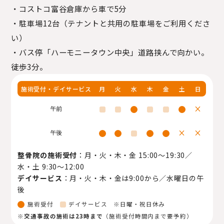
・コストコ富谷倉庫から車で5分
・駐車場12台（テナントと共用の駐車場をご利用くださ
い）
・バス停「ハーモニータウン中央」道路挟んで向かい。
徒歩3分。
施術受付・デイサービス
月
火
水
木
金
土
日
×
午前
×
×
午後
整骨院の施術受付
：月・火・木・金 15:00〜19:30／
水・土 9:30〜12:00
デイサービス
：月・火・木・金は9:00から／水曜日の午
後
施術受付
デイサービス ※日曜・祝日休み
※
交通事故の施術は23時まで
（施術受付時間内まで要予約）