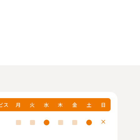
ビス
月
火
水
木
金
土
日
×