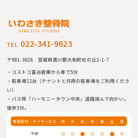
022-341-9623
TEL
〒981-3628 宮城県黒川郡大和町
杜の丘2-1-7
・コストコ富谷倉庫から車で5分
・駐車場12台（テナントと共用の駐車場をご利用くださ
い）
・バス停「ハーモニータウン中央」道路挟んで向かい。
徒歩3分。
施術受付・デイサービス
月
火
水
木
金
土
日
×
午前