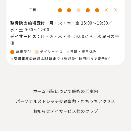
×
×
午後
整骨院の施術受付
：月・火・木・金 15:00〜19:30／
水・土 9:30〜12:00
デイサービス
：月・火・木・金は9:00から／水曜日の午
後
施術受付
デイサービス ※日曜・祝日休み
※
交通事故の施術は23時まで
（施術受付時間内まで要予約）
ホーム
当院について
施術のご案内
パーソナルストレッチ
交通事故・むちうち
アクセス
お知らせ
デイサービス杜のクラブ